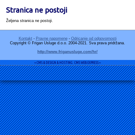
Stranica ne postoji
Željena stranica ne postoji.
Kontakt
-
Pravne napomene
-
Odricanje od odgovornosti
Copyright © Frigan Usluge d.o.o. 2004-2021. Sva prava pridržana.
http://www.friganusluge.com/hr/
= CMS & DESIGN & HOSTING: CMS WEB EXPRESS =