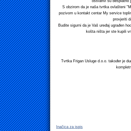
ostvarivi su besplatno
S obzirom da je naša tvrtka ovlašteni "M
pozivom u kontakt centar My service topli
provjeriti
Budite sigurni da je Vaš uređaj ugrađen ho
košta ništa jer ste kupili
Tvrtka Frigan Usluge d.o.o. također je du
kompletn
Inačica za ispis