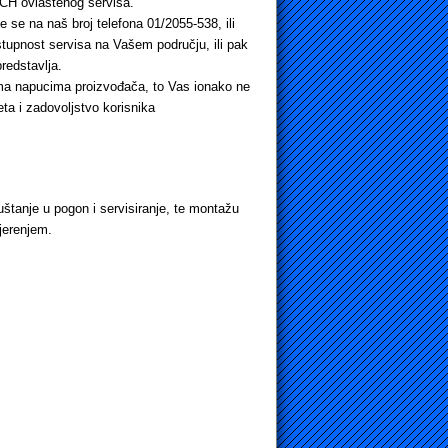
SCH ovlaštenog servisa.
 se na naš broj telefona 01/2055-538, ili
tupnost servisa na Vašem području, ili pak
redstavlja.
rema napucima proizvođača, to Vas ionako ne
ta i zadovoljstvo korisnika
uštanje u pogon i servisiranje, te montažu
jerenjem.