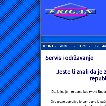
O NAMA
WEBSHOP
SERVIS
REZERVNI 
Servis i održavanje
Jeste li znali da j
repub
Da, istina je, i to samo kod tvrtke Bude
Ovo pravo ostvarivo je samo ako je pušt