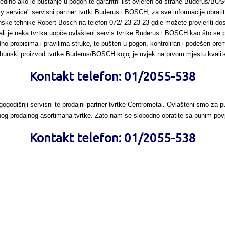
 jedino ako je puštanje u pogon te garantni list ovjeren od strane Buderus/BO
y service" servisni partner tvrtki Buderus i BOSCH, za sve informacije obratite
nske tehnike Robert Bosch na telefon 072/ 23-23-23 gdje možete provjeriti dos
 dali je neka tvrtka uopče ovlašteni servis tvrtke Buderus i BOSCH kao što se p
dno propisima i pravilima struke, te pušten u pogon, kontroliran i podešen p
 vrhunski proizvod tvrtke Buderus/BOSCH kojoj je uvjek na prvom mjestu kvalite
Kontakt telefon: 01/2055-538
gogodišnji servisni te prodajni partner tvrtke Centrometal. Ovlašteni smo za p
og prodajnog asortimana tvrtke. Zato nam se slobodno obratite sa punim pov
Kontakt telefon: 01/2055-538